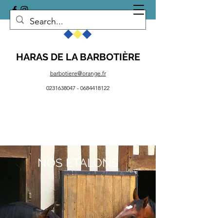
HARAS DE LA BARBOTIÈRE
barbotiere@orange.fr
0231638047
-
0684418122
NOS ETALONS